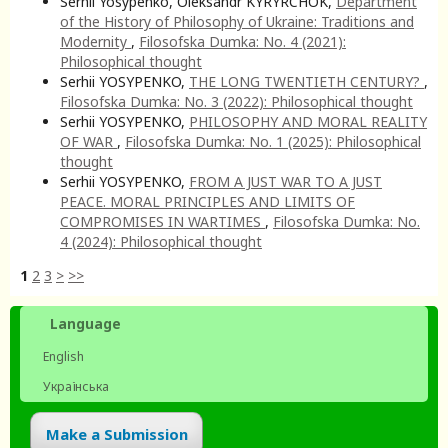
Serhii Yosypenko, Oleksandr KYRYRCHOK,
Department
of the History of Philosophy of Ukraine: Traditions and
Modernity
,
Filosofska Dumka: No. 4 (2021):
Philosophical thought
Serhii YOSYPENKO,
THE LONG TWENTIETH CENTURY?
,
Filosofska Dumka: No. 3 (2022): Philosophical thought
Serhii YOSYPENKO,
PHILOSOPHY AND MORAL REALITY
OF WAR
,
Filosofska Dumka: No. 1 (2025): Philosophical
thought
Serhii YOSYPENKO,
FROM A JUST WAR TO A JUST
PEACE. MORAL PRINCIPLES AND LIMITS OF
COMPROMISES IN WARTIMES
,
Filosofska Dumka: No.
4 (2024): Philosophical thought
1
2
3
>
>>
Language
English
Українська
Make a Submission