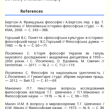
References
Бергсон А. Французька філософія / А.Бергсон; пер. з фр. Т.
Голіченко // Могилянські історико-філософські студії. — К.:
КМА, 2008. — С. 343—388.
Горський В.С. Поняття «філософська культура» в історико-
філософській науці / В.С.Горський // Філософська думка. —
1980. — № 4. — С. 60—71.
Йосипенко С. Історія філософії України як галузь
наукового дослідження і академічна дисципліна в 1950—
2000 роках / С. Йосипенко, О. Вдовина, М. Симчич //
Sententiae. — 2011. — № 2. — С. 112—119.
Йосипенко С. Філософія та національна ідентичність /
С.Йосипенко // Гуманітарні студії: збірник наукових праць.
— 2012. — Вип.12. — С. 61—69.
Манзенко П.Т. Некоторые вопросы исследования
философских взглядов Т.Г. Шевченко / П.Т.Манзенко //
Философские науки. — 1976. — № 4. — С. 98—105.
Масич И.М. К вопросу о мировоззрении Т.Г. Шевченко /
И.М. Масич // Философские науки. — 1973. — № 6. — С. 86