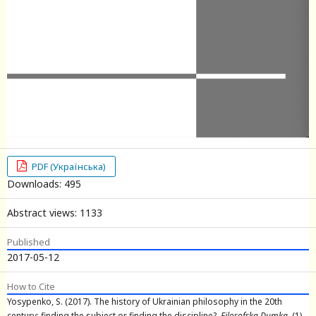
PDF (Українська)
Downloads: 495
Abstract views: 1133
Published
2017-05-12
How to Cite
Yosypenko, S. (2017). The history of Ukrainian philosophy in the 20th
century: finding the subject or finding the discipline?.
Filosofska Dumka
, (1),