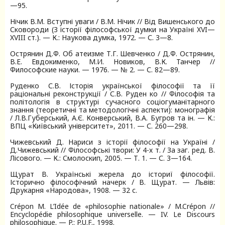
—95.
Нічик В.М. Вступні уваги / В.М. Нічик // Від Вишенського до
Сковороди (З історії філософської думки на Україні XVI—
XVIII ст.). — К.: Наукова думка, 1972. — С. 3—8.
Острянин Д.Ф. Об атеизме Т.Г. Шевченко / Д.Ф. Острянин,
В.Е. Евдокименко, М.И. Новиков, В.К. Танчер //
Философские науки. — 1976. — № 2. — С. 82—89.
Руденко С.В. Історія української філософії та її
раціональні реконструкції / С.В. Руден ко // Філософія та
політологія в структурі сучасного соціогуманітарного
знання (теоретичні та методологічні аспекти): монографія
/ Л.В.Губерський, А.Є. Конверський, В.А. Бугров та ін. — К.:
ВПЦ «Київський університет», 2011. — С. 260—298.
Чижевський Д. Нариси з історії філософії на Україні /
Д.Чижевський // Філософські твори: У 4-х т. / За заг. ред. В.
Лісового. — К.: Смолоскип, 2005. — Т. 1. — С. 3—164.
Щурат В. Українські жерела до істориї філософії.
Історично філософічний начерк / В. Щурат. — Львів:
Друкарня «Народова», 1908. — 32 с.
Crépon M. L’Idée de «philosophie nationale» / M.Crépon //
Encyclopédie philosophique universelle. — IV. Le Discours
philosophique. — P.: P.U.F., 1998.