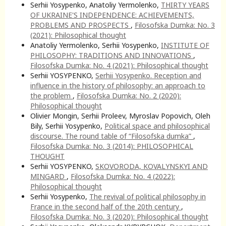
Serhii Yosypenko, Anatoliy Yermolenko,
THIRTY YEARS
OF UKRAINE'S INDEPENDENCE: ACHIEVEMENTS,
PROBLEMS AND PROSPECTS
,
Filosofska Dumka: No. 3
(2021): Philosophical thought
Anatoliy Yermolenko, Serhii Yosypenko,
INSTITUTE OF
PHILOSOPHY: TRADITIONS AND INNOVATIONS
,
Filosofska Dumka: No. 4 (2021): Philosophical thought
Serhii YOSYPENKO,
Serhii Yosypenko. Reception and
influence in the history of philosophy: an approach to
the problem
,
Filosofska Dumka: No. 2 (2020):
Philosophical thought
Olivier Mongin, Serhii Proleev, Myroslav Popovich, Oleh
Bily, Serhii Yosypenko,
Political space and philosophical
discourse. The round table of “Filosofska dumka”
,
Filosofska Dumka: No. 3 (2014): PHILOSOPHICAL
THOUGHT
Serhii YOSYPENKO,
SKOVORODA, KOVALYNSKYI AND
MINGARD
,
Filosofska Dumka: No. 4 (2022):
Philosophical thought
Serhii Yosypenko,
The revival of political philosophy in
France in the second half of the 20th century
,
Filosofska Dumka: No. 3 (2020): Philosophical thought