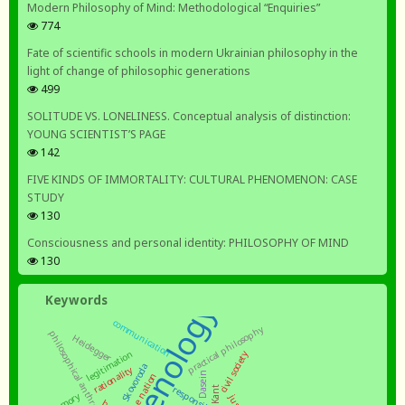
Modern Philosophy of Mind: Methodological “Enquiries”
774
Fate of scientific schools in modern Ukrainian philosophy in the
light of change of philosophic generations
499
SOLITUDE VS. LONELINESS. Conceptual analysis of distinction:
YOUNG SCIENTIST’S PAGE
142
FIVE KINDS OF IMMORTALITY: CULTURAL PHENOMENON: CASE
STUDY
130
Consciousness and personal identity: PHILOSOPHY OF MIND
130
Keywords
communication
practical philosophy
philosophical anthropology
Heidegger
legitimation
civil society
Skovoroda
rationality
Dasein
responsibility
Kant
memory