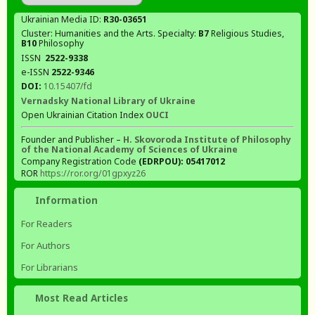
Ukrainian Media ID:
R30-03651
Cluster: Humanities and the Arts. Specialty:
В7
Religious Studies,
В10
Philosophy
ISSN
2522-9338
e-ISSN
2522-9346
DOI:
10.15407/fd
Vernadsky National Library of Ukraine
Open Ukrainian Citation Index
OUCI
Founder and Publisher –
H. Skovoroda Institute of Philosophy
of the National Academy of Sciences of Ukraine
Company Registration Code
(EDRPOU): 05417012
ROR
https://ror.org/01gpxyz26
Information
For Readers
For Authors
For Librarians
Most Read Articles